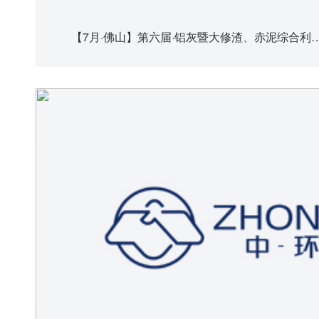
【10月·西安】2025（第一期）全国典型大宗工业固废污染防治培训班 重磅来袭！
【7月·佛山】第六届·铝灰暨大修渣、赤泥综合利用及无害化